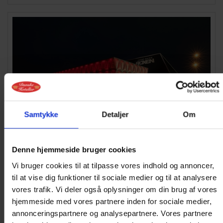
Samtykke
Detaljer
Om
Denne hjemmeside bruger cookies
Vi bruger cookies til at tilpasse vores indhold og annoncer,
til at vise dig funktioner til sociale medier og til at analysere
OPLEVELSER
vores trafik. Vi deler også oplysninger om din brug af vores
Vi har samlet vores anbefalinger til oplevelser i
hjemmeside med vores partnere inden for sociale medier,
nærheden
annonceringspartnere og analysepartnere. Vores partnere