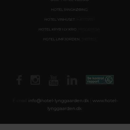
HOTEL RINGKØBING
HOTEL VINHUSET
, NÆSTVED
HOTEL KRYB I LY KRO
, FREDERICIA
HOTEL LIMFJORDEN
, THISTED
E-mail:
info@
hotel-lynggaarden.dk
|
www.hotel-
lynggaarden.dk