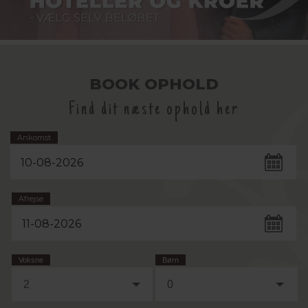
BOOK OPHOLD
Find dit næste ophold her
Ankomst
Afrejse
Voksne
Børn
2
0