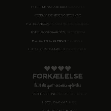
HOTEL MENSTRUP KRO
, NÆSTVED
HOTEL VISSENBJERG STORKRO
HOTEL ANSGAR
, GARNI HOTEL, ESBJERG
HOTEL POSTGAARDEN
, FREDERICIA
HOTEL BYMOSE HEGN
, HELSINGE
HOTEL PEJSEGAARDEN
, BRÆDSTRUP
FORKÆLELSE
Helstøbt gastronomisk oplevelse
HOTEL KIRSTINE
, NÆSTVED - NYHED!
HOTEL DAGMAR
, RIBE
GOLF HOTEL VIBORG