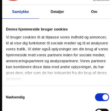
Samtykke
Detaljer
Om
Denne hjemmeside bruger cookies
Vi bruger cookies til at tilpasse vores indhold og annoncer,
til at vise dig funktioner til sociale medier og til at analysere
vores trafik. Vi deler også oplysninger om din brug af vores
hjemmeside med vores partnere inden for sociale medier,
annonceringspartnere og analysepartnere. Vores partnere
VORES HOTELLER OG KATEGORIER
kan kombinere disse data med andre oplysninger, du har
givet dem, eller som de har indsamlet fra din brug af deres
tjenester.
OPLEVELSER
Samtykkevalg
Nærområde og oplevelser
Nødvendig
HOTEL VILDBJERG