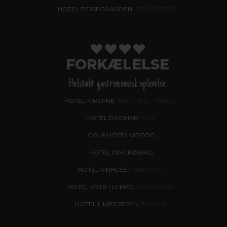
HOTEL PEJSEGAARDEN
, BRÆDSTRUP
FORKÆLELSE
Helstøbt gastronomisk oplevelse
HOTEL KIRSTINE
, NÆSTVED - NYHED!
HOTEL DAGMAR
, RIBE
GOLF HOTEL VIBORG
HOTEL RINGKØBING
HOTEL VINHUSET
, NÆSTVED
HOTEL KRYB I LY KRO
, FREDERICIA
HOTEL LIMFJORDEN
, THISTED