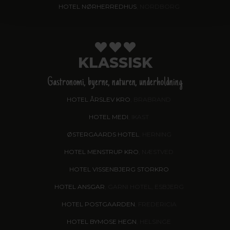
HOTEL NØRHERREDHUS
, NORDBORG
KLASSISK
Gastronomi, byerne, naturen, underholdning
HOTEL ÅRSLEV KRO
, BRABRAND
HOTEL MEDI
, IKAST
ØSTERGAARDS HOTEL
, HERNING
HOTEL MENSTRUP KRO
, NÆSTVED
HOTEL VISSENBJERG STORKRO
HOTEL ANSGAR
, GARNI HOTEL, ESBJERG
HOTEL POSTGAARDEN
, FREDERICIA
HOTEL BYMOSE HEGN
, HELSINGE