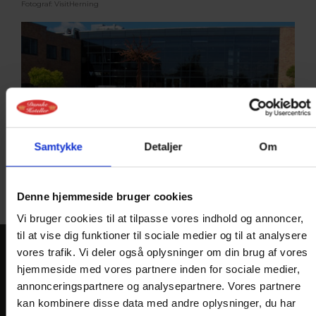
Fotograf: VisitHerning
Samtykke
Detaljer
Om
Fotograf: Vildbjerg Sport- og Kulturcenter
Denne hjemmeside bruger cookies
Vi bruger cookies til at tilpasse vores indhold og annoncer,
til at vise dig funktioner til sociale medier og til at analysere
vores trafik. Vi deler også oplysninger om din brug af vores
KONTAKT
hjemmeside med vores partnere inden for sociale medier,
annonceringspartnere og analysepartnere. Vores partnere
Hotel Lynggaarden
kan kombinere disse data med andre oplysninger, du har
Nr. Lindvej 2