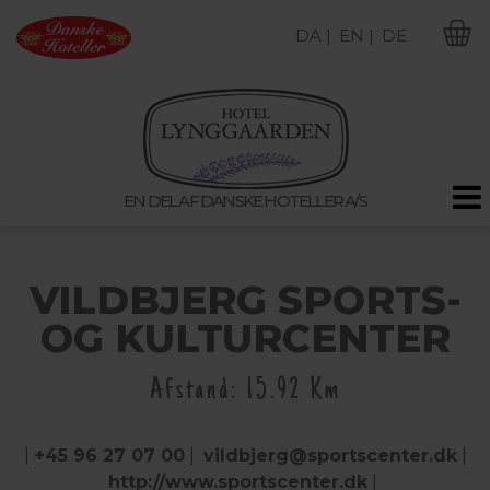
DA |
EN |
DE
M
EN DEL AF DANSKE HOTELLER A/S
VILDBJERG SPORTS-
OG KULTURCENTER
Afstand: 15.92 Km
|
+45 96 27 07 00
|
vildbjerg@sportscenter.dk
|
http://www.sportscenter.dk
|