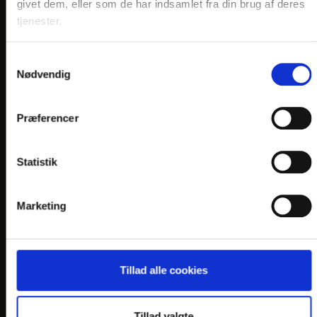
givet dem, eller som de har indsamlet fra din brug af deres
DK-7400 Herning
tjenester.
Telefon: +45 5855 2200
Samtykkevalg
E-mail:
info@
hotel-lynggaarden.dk
Nødvendig
En del af:
Præferencer
Statistik
LINKS
Marketing
PRAKTISK INFO
GENERELLE BESTEMMELSER
Tillad alle cookies
PERSONDATAPOLITIK
COOKIEPOLITIK
Tillad valgte