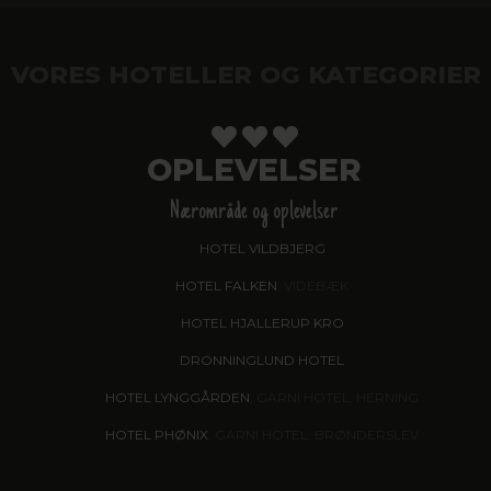
VORES HOTELLER OG KATEGORIER
OPLEVELSER
Nærområde og oplevelser
HOTEL VILDBJERG
HOTEL FALKEN
, VIDEBÆK
HOTEL HJALLERUP KRO
DRONNINGLUND HOTEL
HOTEL LYNGGÅRDEN
, GARNI HOTEL, HERNING
HOTEL PHØNIX
, GARNI HOTEL, BRØNDERSLEV